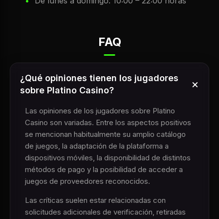
De lunes a domingo: 10:00 – 22:00 horas
FAQ
¿Qué opiniones tienen los jugadores
×
sobre Platino Casino?
Las opiniones de los jugadores sobre Platino
Casino son variadas. Entre los aspectos positivos
se mencionan habitualmente su amplio catálogo
de juegos, la adaptación de la plataforma a
dispositivos móviles, la disponibilidad de distintos
métodos de pago y la posibilidad de acceder a
juegos de proveedores reconocidos.
Las críticas suelen estar relacionadas con
solicitudes adicionales de verificación, retiradas