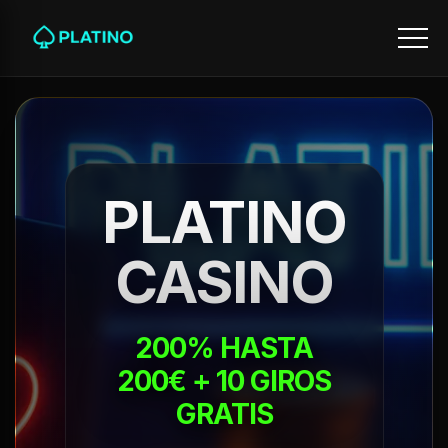
PLATINO
CASINO
200% HASTA
200€ + 10 GIROS
GRATIS