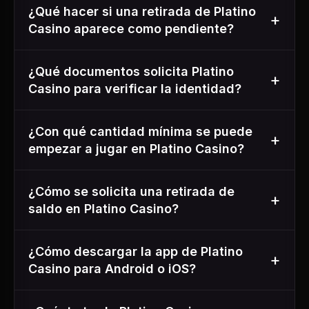
¿Qué hacer si una retirada de Platino
nuevos jugadores puede ofrecer un bono del 200
+
Casino aparece como pendiente?
% sobre el primer depósito, hasta un máximo de
200 €, acompañado de 10 tiradas extra en el juego
Una retirada puede aparecer como pendiente
Big Bass Bonanza.
¿Qué documentos solicita Platino
mientras Platino Casino comprueba la identidad
+
Casino para verificar la identidad?
Las condiciones habituales de esta oferta pueden
del jugador, el método de pago, el historial de
incluir:
transacciones o el cumplimiento de las
Para verificar la identidad, Platino Casino puede
condiciones de un bono.
¿Con qué cantidad mínima se puede
solicitar una copia legible y vigente del DNI, NIE,
Un depósito mínimo de 10 €.
+
empezar a jugar en Platino Casino?
Para resolver la situación, se recomienda seguir
pasaporte u otro documento oficial admitido. Los
Un requisito de apuesta aplicable al saldo
estos pasos:
datos del documento deben coincidir con la
promocional.
El depósito mínimo habitual en Platino Casino es
información introducida durante el registro.
¿Cómo se solicita una retirada de
de 10 €, aunque el límite exacto puede depender
Comprobar que la cuenta esté completamente
+
Una apuesta máxima permitida mientras el
saldo en Platino Casino?
Dependiendo del método de pago y del nivel de
del método de pago seleccionado. El cajero
verificada.
bono esté activo.
verificación requerido, también pueden
muestra la cantidad mínima y máxima disponible
Revisar el correo electrónico y las
Para solicitar una retirada de saldo en Platino
Un plazo limitado para utilizar el bono y
solicitarse:
antes de confirmar la operación.
¿Cómo descargar la app de Platino
notificaciones del perfil por si se ha solicitado
Casino, el jugador debe acceder a su cuenta y
completar el rollover.
+
documentación adicional.
Casino para Android o iOS?
La apuesta mínima dentro de los juegos puede
completar el procedimiento desde el apartado de
El documento de identidad fotografiado por
Una contribución diferente según el tipo de
ser inferior a 10 € y varía según la tragaperras, la
pagos.
ambas caras.
Confirmar que el método de pago pertenece al
juego.
Platino Casino puede utilizarse desde teléfonos
mesa de casino o el juego en vivo elegido.
titular de la cuenta de juego.