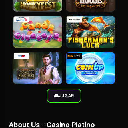
🎮
JUGAR
About Us - Casino Platino